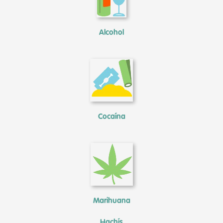
Alcohol
Cocaína
Marihuana
Hachís