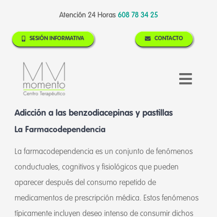
Skip
Atención 24 Horas
608 78 34 25
to
content
SESIÓN INFORMATIVA
CONTACTO
Toggl
Naviga
MOMENTO
Adicción a las benzodiacepinas y pastillas
ADICCIONES
La Farmacodependencia
TRATAMIENTOS
La farmacodependencia es un conjunto de fenómenos
CONTACTO
conductuales, cognitivos y fisiológicos que pueden
aparecer después del consumo repetido de
TEST ONLINE
medicamentos de prescripción médica. Estos fenómenos
BLOG Y NOTICIAS
típicamente incluyen deseo intenso de consumir dichos