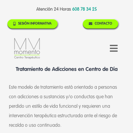
Skip
Atención 24 Horas
608 78 34 25
to
content
SESIÓN INFORMATIVA
CONTACTO
Toggl
Naviga
MOMENTO
Tratamiento de Adicciones en Centro de Día
ADICCIONES
Este modelo de tratamiento está orientado a personas
TRATAMIENTOS
con adicciones a sustancias y/o conductas que han
CONTACTO
perdido un estilo de vida funcional y requieren una
TEST ONLINE
intervención terapéutica estructurada ante el riesgo de
BLOG Y NOTICIAS
recaída o uso continuado.